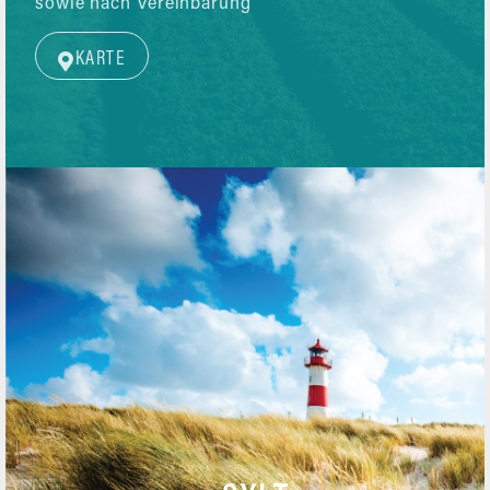
sowie nach Vereinbarung
KARTE
T
+49 (0)4651 / 88 66 – 08
F
+49 (0)4651 / 88 66 – 98
ANRUF