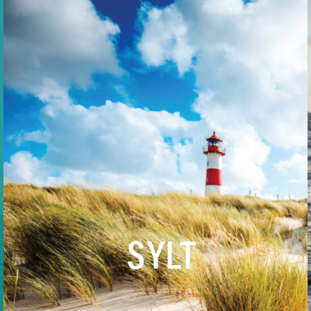
T
+49 (0)4651 / 88 66 – 08
F
+49 (0)4651 / 88 66 – 98
SYLT
ANRUF
NACHRICHT