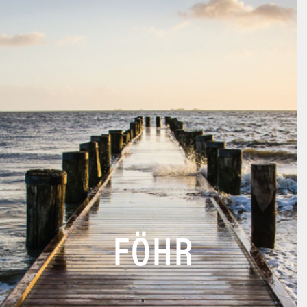
T
+49 (0)4681 / 74 10 – 0
F +49 (0)4681 / 74 10 – 20
FÖHR
ANRUF
NACHRICHT