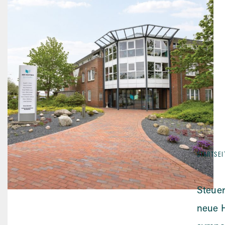
STARTSEI
Steuer
neue H