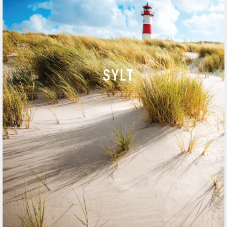
T
+49 (0)4651 / 88 66 – 08
F
+49 (0)4651 / 88 66 – 98
ANRUF
SYLT
NACHRICHT
KARTE