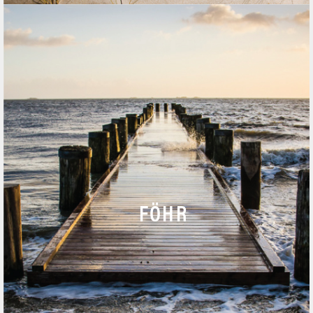
T
+49 (0)4681 / 74 10 – 0
F +49 (0)4681 / 74 10 – 20
ANRUF
FÖHR
NACHRICHT