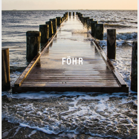
T
+49 (0)4681 / 74 10 – 0
F +49 (0)4681 / 74 10 – 20
ANRUF
FÖHR
NACHRICHT
KARTE