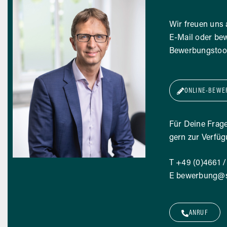
Wir freuen uns
E-Mail oder bew
Bewerbungstool
ONLINE-BEWE
Für Deine Frag
gern zur Verfüg
T
+49 (0)4661 /
E
bewerbung@st
ANRUF