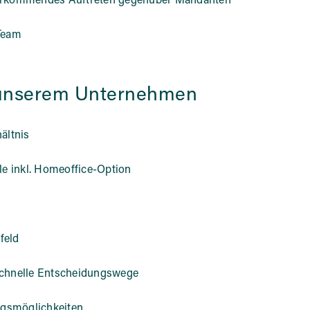
vorkommendes Auftreten gegenüber Mandanten
 Team
n unserem Unternehmen
ältnis
le inkl. Homeoffice-Option
feld
schnelle Entscheidungswege
ungsmöglichkeiten