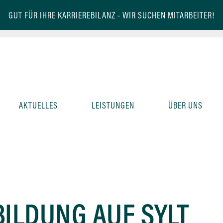
GUT FÜR IHRE KARRIEREBILANZ -
WIR SUCHEN MITARBEITER!
AKTUELLES
LEISTUNGEN
ÜBER UNS
ILDUNG AUF SYLT