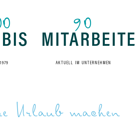
00
90
BIS
MITARBEIT
 1979
AKTUELL IM UNTERNEHMEN
re Urlaub machen